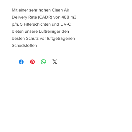
Mit einer sehr hohen Clean Air
Delivery Rate (CADR) von 488 m3
p/h, 5 Filterschichten und UV-C
bieten unsere Luftreiniger den
besten Schutz vor luftgetragenen
Schadstoffen
Contact Form
Clean Air (Thailand) Co., Ltd
Suite 07-09, 7th Floor
2 Ploenchit Center
Sukhumvit Soi 2
Klongtoey
Bangkok
10110
Email :
info@cleanairthailand.com