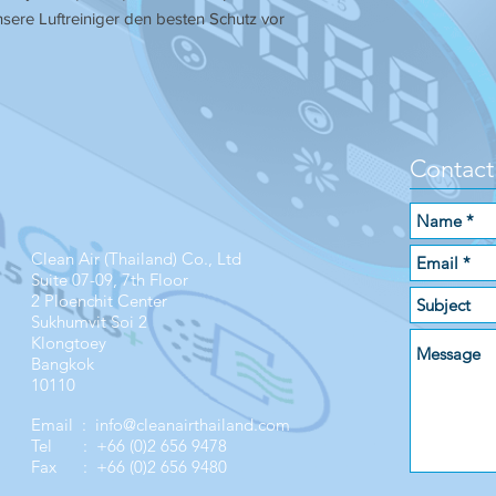
nsere Luftreiniger den besten Schutz vor
Contact
Clean Air (Thailand) Co., Ltd
Suite 07-09, 7th Floor
2 Ploenchit Center
Sukhumvit Soi 2
Klongtoey
Bangkok
10110
Email :
info@cleanairthailand.com
Tel : +66 (0)2 656 9478
Fax : +66 (0)2 656 9480