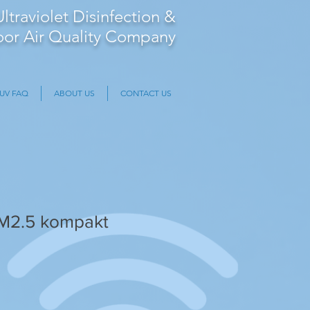
Ultraviolet Disinfection &
oor Air Quality Company
UV FAQ
ABOUT US
CONTACT US
PM2.5 kompakt