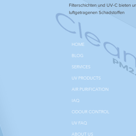
Filterschichten und UV-C bieten u
luftgetragenen Schadstoffen
HOME
BLOG
SERVICES
UV PRODUCTS
AIR PURIFICATION
IAQ
ODOUR CONTROL
UV FAQ
ABOUT US