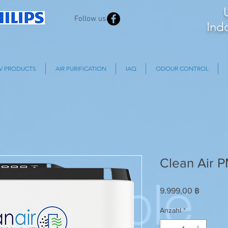
Follow us
Ind
V PRODUCTS
AIR PURIFICATION
IAQ
ODOUR CONTROL
Clean Air 
Preis
9.999,00 ฿
Anzahl
*