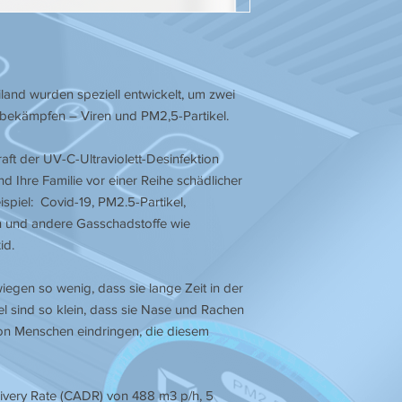
iland wurden speziell entwickelt, um zwei
u bekämpfen – Viren und PM2,5-Partikel.
raft der UV-C-Ultraviolett-Desinfektion
nd Ihre Familie vor einer Reihe schädlicher
spiel: Covid-19, PM2.5-Partikel,
 und andere Gasschadstoffe wie
id.
iegen so wenig, dass sie lange Zeit in der
el sind so klein, dass sie Nase und Rachen
on Menschen eindringen, die diesem
livery Rate (CADR) von 488 m3 p/h, 5